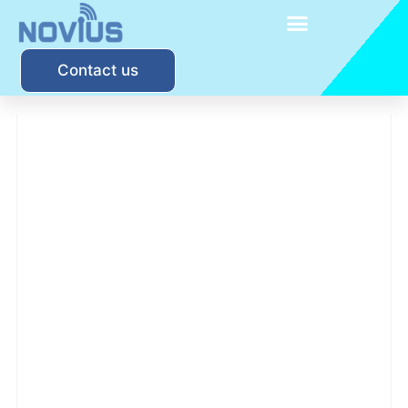
内
容
を
ス
Contact us
キ
ッ
プ